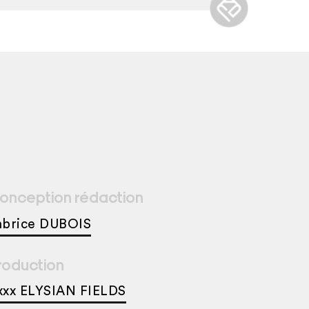
onception rédaction
abrice DUBOIS
roduction
xxx ELYSIAN FIELDS