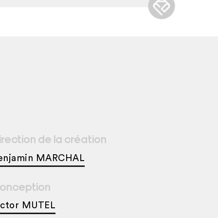
irection de la création
enjamin MARCHAL
onception
ictor MUTEL