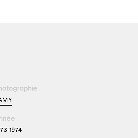
hotographie
AMY
nnée
973-1974