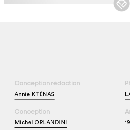
Conception rédaction
P
Annie KTÉNAS
L
Conception
A
Michel ORLANDINI
1