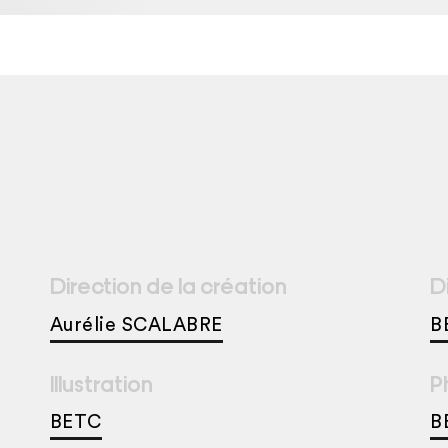
Direction de la création
D
Aurélie SCALABRE
B
Illustration
P
BETC
B