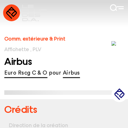
Comm. extérieure & Print
Affichette , PLV
Airbus
Euro Rscg C & O
pour
Airbus
Crédits
Direction de la création