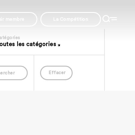
nir membre
La Compétition
atégories
outes les catégories
Effacer
ercher