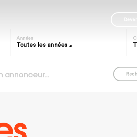
Deve
Années
C
Toutes les années
T
Rech
es.