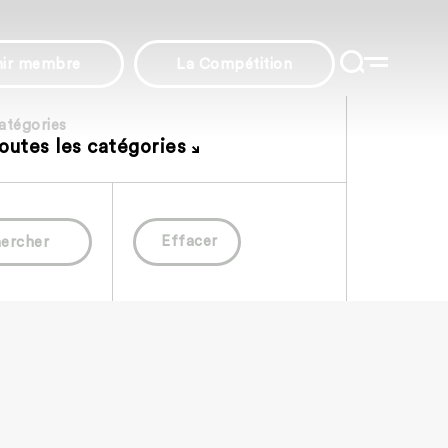
nir membre
La Compétition
atégories
outes les catégories
Effacer
ercher