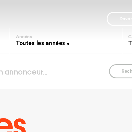
Deve
Années
C
Toutes les années
T
Rech
es.