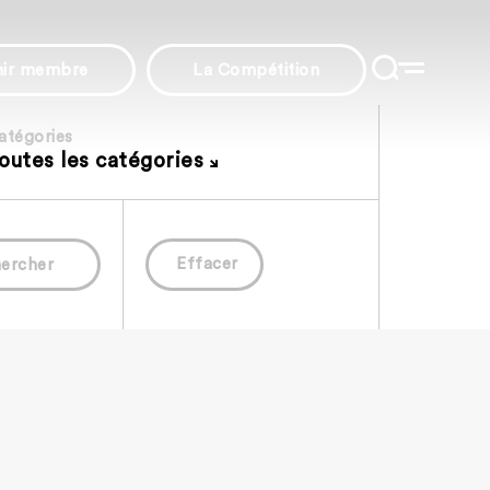
nir membre
La Compétition
atégories
outes les catégories
Effacer
ercher