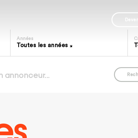
Deve
Années
C
Toutes les années
T
Rech
es.