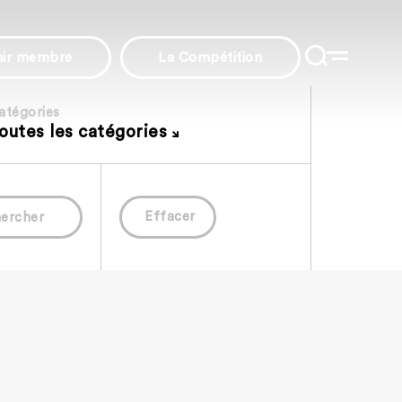
nir membre
La Compétition
atégories
outes les catégories
Effacer
ercher