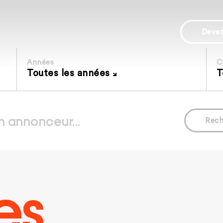
Deve
Années
C
Toutes les années
T
Rech
es.