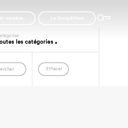
nir membre
La Compétition
atégories
outes les catégories
Effacer
ercher