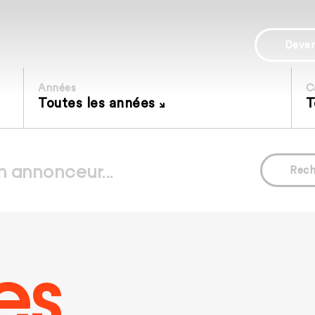
Deve
Années
C
Toutes les années
T
Rech
es.