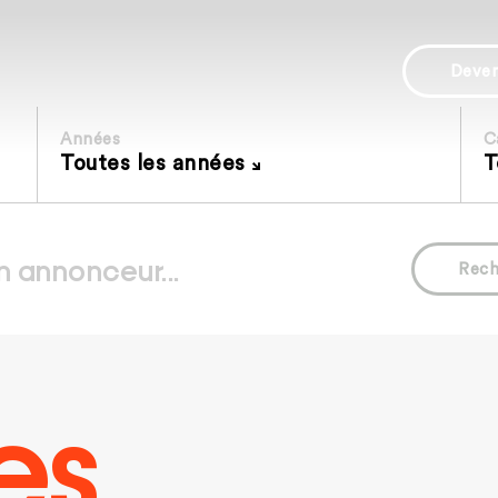
Deve
Années
C
Toutes les années
T
Rech
es.