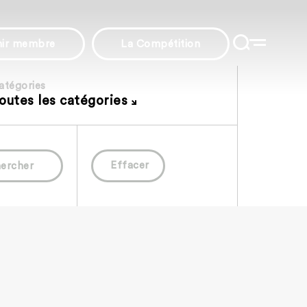
nir membre
La Compétition
atégories
outes les catégories
Effacer
ercher