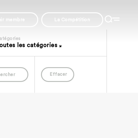
nir membre
La Compétition
atégories
outes les catégories
Effacer
ercher