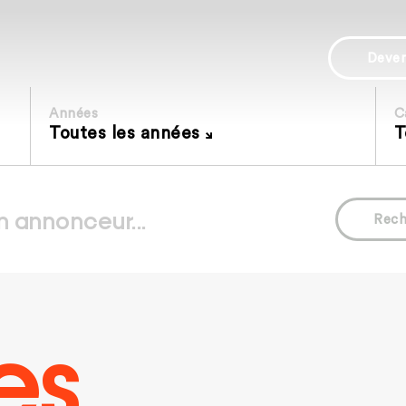
Deve
Années
C
Toutes les années
T
Rech
es.