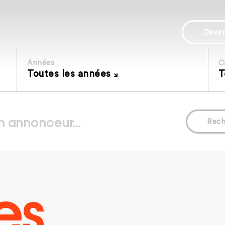
Deve
Années
C
Toutes les années
T
Rech
es.