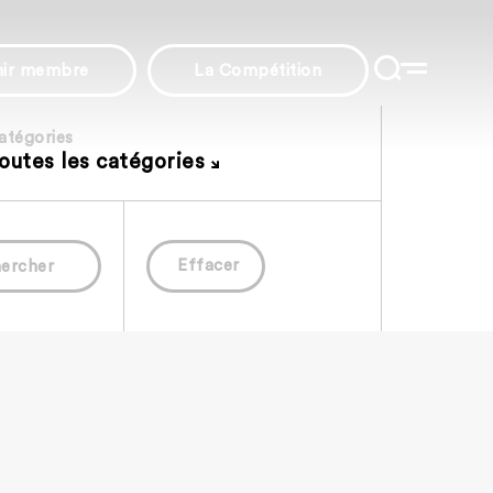
nir membre
La Compétition
atégories
outes les catégories
Effacer
ercher