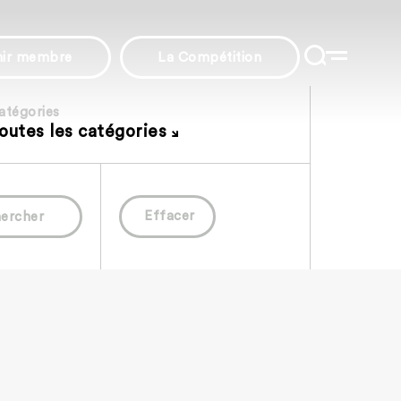
nir membre
La Compétition
atégories
outes les catégories
Effacer
ercher