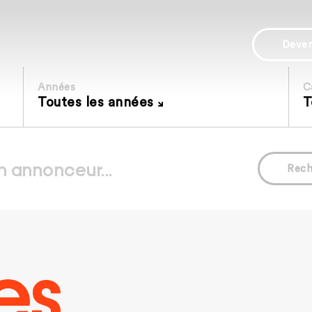
Deve
Années
C
Toutes les années
T
Rech
es.