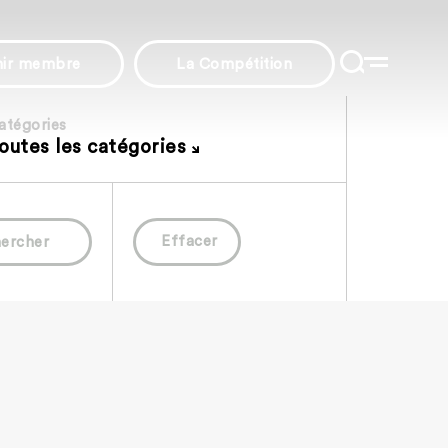
nir membre
La Compétition
atégories
outes les catégories
Effacer
ercher