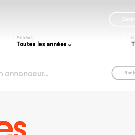
Deve
Années
C
Toutes les années
T
Rech
es.