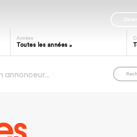
Deve
Années
C
Toutes les années
T
Rech
es.