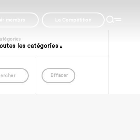
nir membre
La Compétition
atégories
outes les catégories
Effacer
ercher