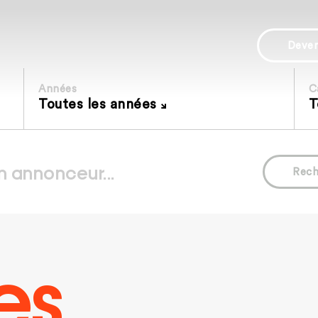
Deve
Années
C
Toutes les années
T
Rech
es.