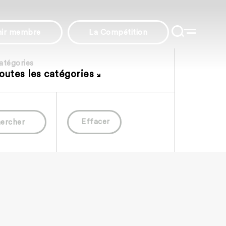
nir membre
La Compétition
atégories
outes les catégories
Effacer
ercher