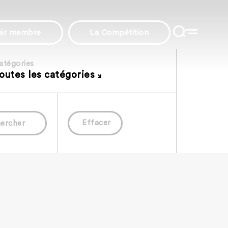
nir membre
La Compétition
atégories
outes les catégories
Effacer
ercher