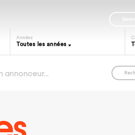
Deve
Années
C
Toutes les années
T
Rech
es.