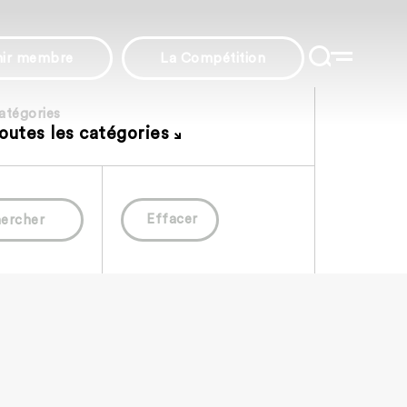
nir membre
La Compétition
atégories
outes les catégories
Effacer
ercher