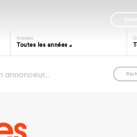
Deve
Années
C
Toutes les années
T
Rech
es.