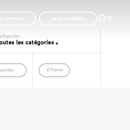
nir membre
La Compétition
atégories
outes les catégories
Effacer
ercher