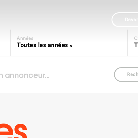
Deve
Années
C
Toutes les années
T
Rech
es.