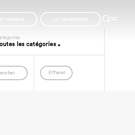
nir membre
La Compétition
atégories
outes les catégories
Effacer
ercher