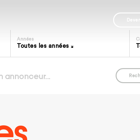
Deve
Années
C
Toutes les années
T
Rech
es.