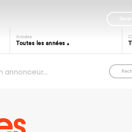
Deve
Années
C
Toutes les années
T
Rech
es.