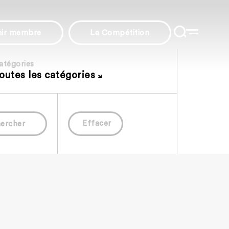
nir membre
La Compétition
atégories
outes les catégories
Effacer
ercher