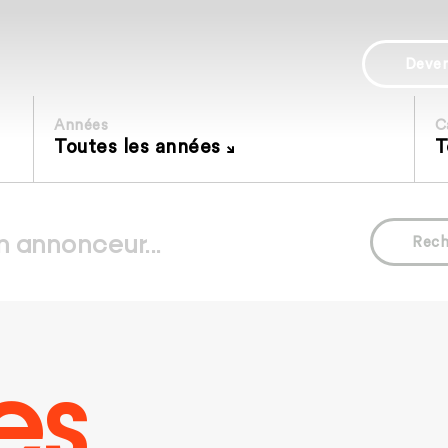
Deve
Années
C
Toutes les années
T
Rech
es.