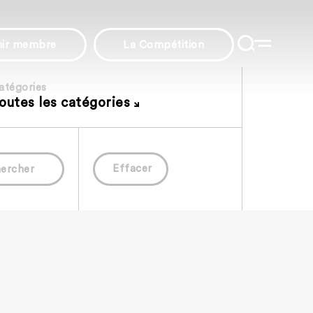
nir membre
La Compétition
atégories
outes les catégories
Effacer
ercher