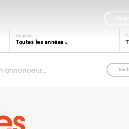
Deve
Années
C
Toutes les années
T
Rech
es.