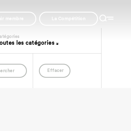
nir membre
La Compétition
atégories
outes les catégories
Effacer
ercher