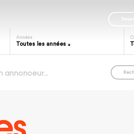
Deve
Années
C
Toutes les années
T
Rech
es.