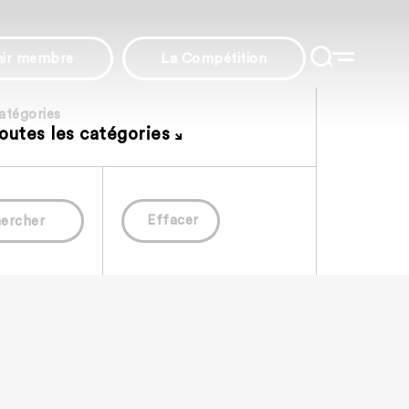
nir membre
La Compétition
atégories
outes les catégories
Effacer
ercher