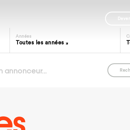
Deve
Années
C
Toutes les années
T
Rech
es.