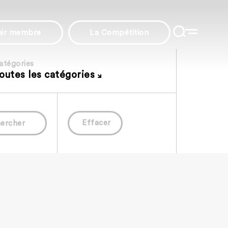
nir membre
La Compétition
atégories
outes les catégories
Effacer
ercher