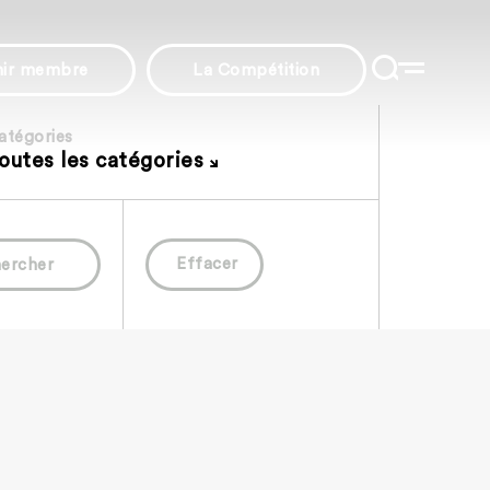
nir membre
La Compétition
atégories
outes les catégories
Effacer
ercher