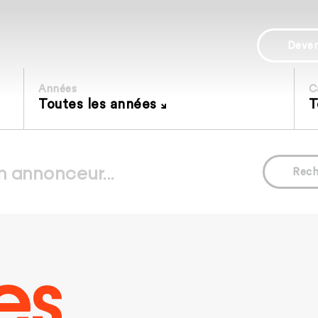
Deve
Années
C
Toutes les années
T
Rech
es.