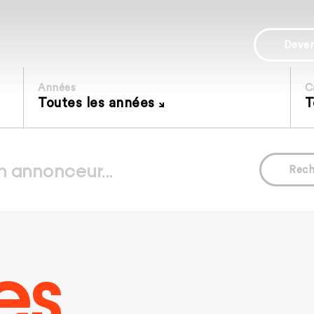
Deve
Années
C
Toutes les années
T
Rech
es.