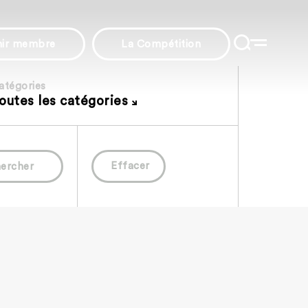
nir membre
La Compétition
atégories
outes les catégories
Effacer
ercher