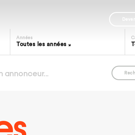
Deve
Années
C
Toutes les années
T
Rech
es.