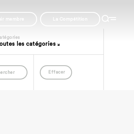
nir membre
La Compétition
atégories
outes les catégories
Effacer
ercher