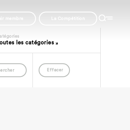
nir membre
La Compétition
atégories
outes les catégories
Effacer
ercher