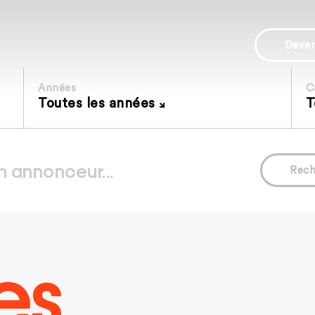
Deve
Années
C
Toutes les années
T
Rech
es.